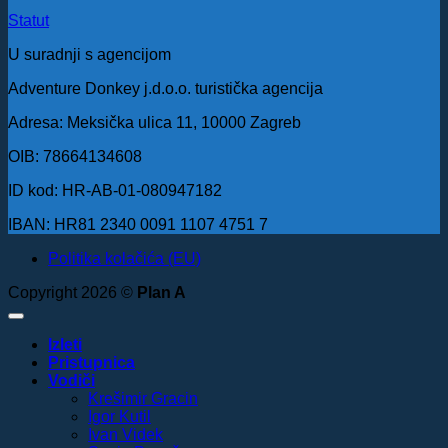
Statut
U suradnji s agencijom
Adventure Donkey j.d.o.o. turistička agencija
Adresa: Meksička ulica 11, 10000 Zagreb
OIB: 78664134608
ID kod: HR-AB-01-080947182
IBAN: HR81 2340 0091 1107 4751 7
Politika kolačića (EU)
Copyright 2026 ©
Plan A
Izleti
Pristupnica
Vodiči
Krešimir Gracin
Igor Kutil
Ivan Videk