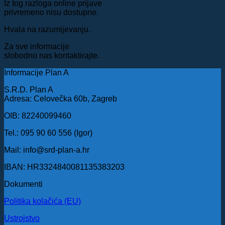
Iz tog razloga online prijave
privremeno nisu dostupne.
Hvala na razumijevanju.
Za sve informacije
slobodno nas kontaktirajte.
Informacije Plan A
S.R.D. Plan A
Adresa: Celovečka 60b, Zagreb
OIB: 82240099460
Tel.: 095 90 60 556 (Igor)
Mail: info@srd-plan-a.hr
IBAN: HR3324840081135383203
Dokumenti
Politika kolačića (EU)
Ustrojstvo