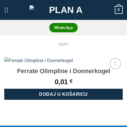
Skip
0
to
content
WhatsApp
IZLETI
Ferrate Olimpline i Donnerkogel
Add to
wishlist
0,01
€
DODAJ U KOŠARICU