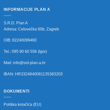
INFORMACIJE PLAN A
S.R.D. Plan A
Adresa: Celovečka 60b, Zagreb
OIB: 82240099460
Tel.: 095 90 60 556 (Igor)
Mail: info@srd-plan-a.hr
IBAN: HR3324840081135383203
DOKUMENTI
Politika kolačića (EU)