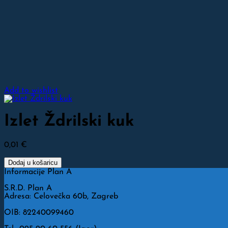
Add to wishlist
Izlet Ždrilski kuk
0,01
€
Dodaj u košaricu
Informacije Plan A
S.R.D. Plan A
Adresa: Celovečka 60b, Zagreb
OIB: 82240099460