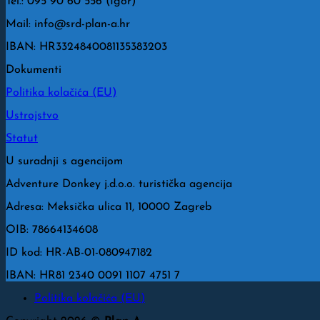
Tel.: 095 90 60 556 (Igor)
Mail: info@srd-plan-a.hr
IBAN: HR3324840081135383203
Dokumenti
Politika kolačića (EU)
Ustrojstvo
Statut
U suradnji s agencijom
Adventure Donkey j.d.o.o. turistička agencija
Adresa: Meksička ulica 11, 10000 Zagreb
OIB: 78664134608
ID kod: HR-AB-01-080947182
IBAN: HR81 2340 0091 1107 4751 7
Politika kolačića (EU)