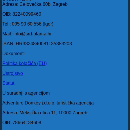
9;
Adresa: Celovečka 60b, Zagreb
26.10.2025.
(Nedjelja)
OIB: 82240099460
količina
Tel.: 095 90 60 556 (Igor)
Mail: info@srd-plan-a.hr
IBAN: HR3324840081135383203
Dokumenti
Politika kolačića (EU)
Ustrojstvo
Statut
U suradnji s agencijom
Adventure Donkey j.d.o.o. turistička agencija
Adresa: Meksička ulica 11, 10000 Zagreb
OIB: 78664134608