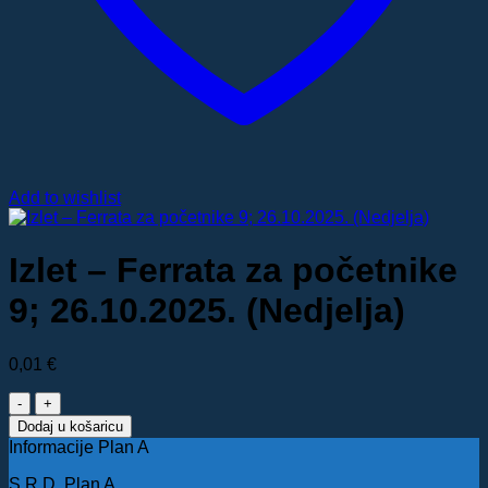
Add to wishlist
Izlet – Ferrata za početnike
9; 26.10.2025. (Nedjelja)
0,01
€
Izlet
–
Dodaj u košaricu
Ferrata
Informacije Plan A
za
početnike
S.R.D. Plan A