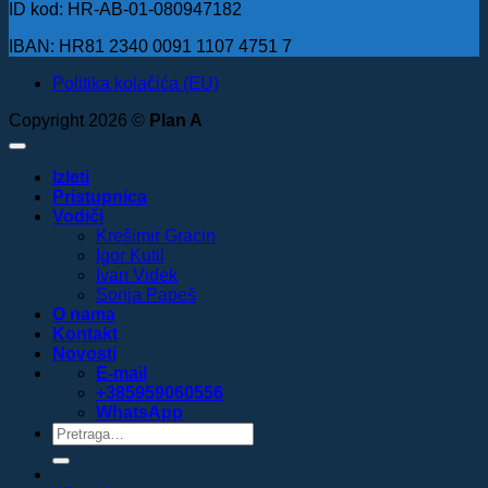
ID kod: HR-AB-01-080947182
IBAN: HR81 2340 0091 1107 4751 7
Politika kolačića (EU)
Copyright 2026 ©
Plan A
Izleti
Pristupnica
Vodiči
Krešimir Gracin
Igor Kutil
Ivan Videk
Sonja Papeš
O nama
Kontakt
Novosti
E-mail
+385959060556
WhatsApp
Pretraži: