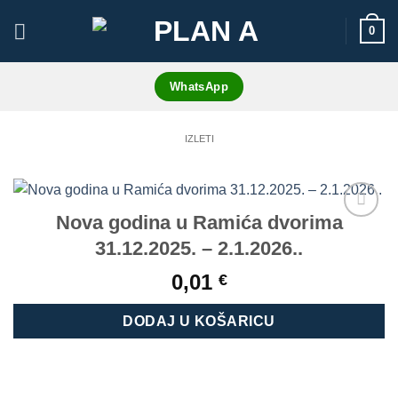
Skip
0
to
content
WhatsApp
IZLETI
Nova godina u Ramića dvorima
Add to
31.12.2025. – 2.1.2026..
wishlist
0,01
€
DODAJ U KOŠARICU