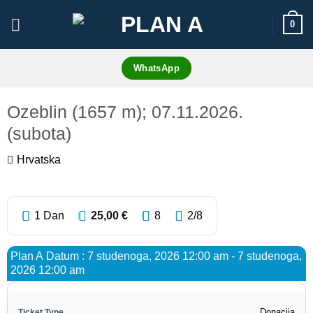
Skip
0
to
content
WhatsApp
Ozeblin (1657 m); 07.11.2026.
(subota)
Hrvatska
1
1 Dan
25,00
€
8
2
/8
Plan A Datum : 7 studenoga, 2026 12:00 am - 7 studenoga,
2026 12:00 am
Donacija