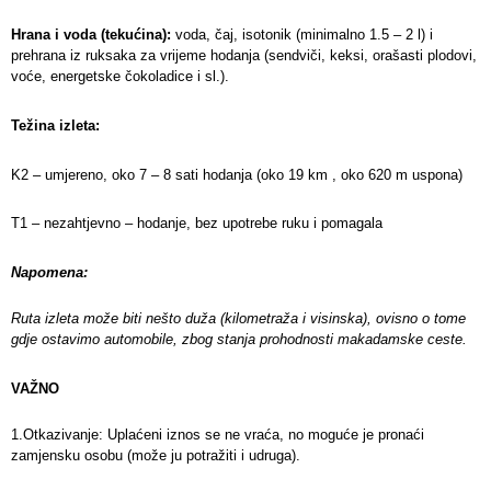
Hrana i voda (tekućina):
voda, čaj, isotonik (minimalno 1.5 – 2 l) i
prehrana iz ruksaka za vrijeme hodanja (sendviči, keksi, orašasti plodovi,
voće, energetske čokoladice i sl.).
Težina izleta:
K2 – umjereno, oko 7 – 8 sati hodanja (oko 19 km , oko 620 m uspona)
T1 – nezahtjevno – hodanje, bez upotrebe ruku i pomagala
Napomena:
Ruta izleta može biti nešto duža (kilometraža i visinska), ovisno o tome
gdje ostavimo automobile, zbog stanja prohodnosti makadamske ceste.
VAŽNO
1.Otkazivanje: Uplaćeni iznos se ne vraća, no moguće je pronaći
zamjensku osobu (može ju potražiti i udruga).