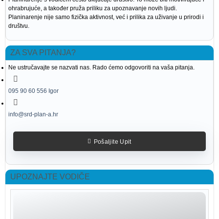
ohrabrujuće, a također pruža priliku za upoznavanje novih ljudi.
Planinarenje nije samo fizička aktivnost, već i prilika za uživanje u prirodi i
društvu.
ZA SVA PITANJA?
Ne ustručavajte se nazvati nas. Rado ćemo odgovoriti na vaša pitanja.
095 90 60 556 Igor
info@srd-plan-a.hr
Pošaljite Upit
UPOZNAJTE VODIČE