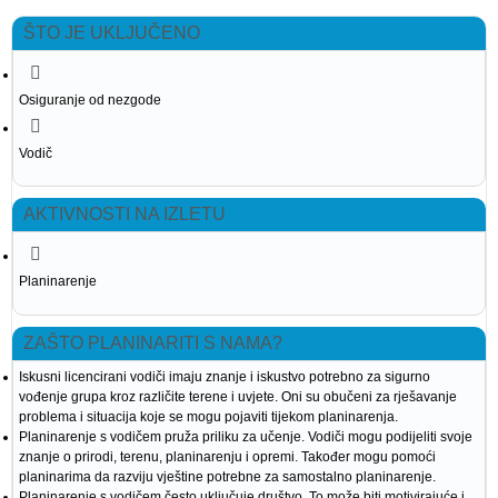
ŠTO JE UKLJUČENO
Osiguranje od nezgode
Vodič
AKTIVNOSTI NA IZLETU
Planinarenje
ZAŠTO PLANINARITI S NAMA?
Iskusni licencirani vodiči imaju znanje i iskustvo potrebno za sigurno
vođenje grupa kroz različite terene i uvjete. Oni su obučeni za rješavanje
problema i situacija koje se mogu pojaviti tijekom planinarenja.
Planinarenje s vodičem pruža priliku za učenje. Vodiči mogu podijeliti svoje
znanje o prirodi, terenu, planinarenju i opremi. Također mogu pomoći
planinarima da razviju vještine potrebne za samostalno planinarenje.
Planinarenje s vodičem često uključuje društvo. To može biti motivirajuće i