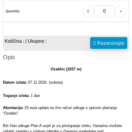
Količina :
| Ukupno :
Rezervirajte
Opis
Ozeblin (1657 m)
Datum izleta:
07.11.2026. (subota)
Trajanje izleta:
1 dan
Akontacija:
25
eura uplata na žiro račun udruge s opisom plaćanja
“Ozeblin”.
Biti član udruge Plan A uvjet je za pristupanje izletu, članarinu možete
uplatiti zajedno s izletom (detalje o članarini pogledajte pod