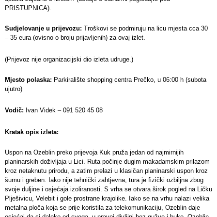
PRISTUPNICA).
Sudjelovanje u prijevozu:
Troškovi se podmiruju na licu mjesta cca 30
– 35 eura (ovisno o broju prijavljenih) za ovaj izlet.
(Prijevoz nije organizacijski dio izleta udruge.)
Mjesto polaska:
Parkiralište shopping centra Prečko, u 06:00 h (subota
ujutro)
Vodič:
Ivan Videk – 091 520 45 08
Kratak opis izleta:
Uspon na Ozeblin preko prijevoja Kuk pruža jedan od najmirnijih
planinarskih doživljaja u Lici. Ruta počinje dugim makadamskim prilazom
kroz netaknutu prirodu, a zatim prelazi u klasičan planinarski uspon kroz
šumu i greben. Iako nije tehnički zahtjevna, tura je fizički ozbiljna zbog
svoje duljine i osjećaja izoliranosti. S vrha se otvara širok pogled na Ličku
Plješivicu, Velebit i gole prostrane krajolike. Iako se na vrhu nalazi velika
metalna ploča koja se prije koristila za telekomunikaciju, Ozeblin daje
osjećaj da si daleko od svega, u pravoj divljini bez gužve i buke. Ozeblin