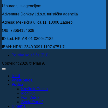
U suradnji s agencijom
Adventure Donkey j.d.o.o. turistička agencija
Adresa: Meksička ulica 11, 10000 Zagreb
OIB: 78664134608
ID kod: HR-AB-01-080947182
IBAN: HR81 2340 0091 1107 4751 7
Politika kolačića (EU)
Copyright 2026 ©
Plan A
Izleti
Pristupnica
Vodiči
Krešimir Gracin
Igor Kutil
Ivan Videk
Sonja Papeš
O nama