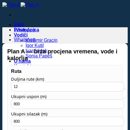
Skip
to
content
Izleti
Pristupnica
WhatsApp
Vodiči
WhatsApp
Krešimir Gracin
Igor Kutil
Plan A — brza procjena vremena, vode i
Ivan Videk
Sonja Papeš
kalorija
O nama
Kontakt
Ruta
Novosti
Duljina rute (km)
Pretraži:
Ukupni uspon (m)
0,00
€
0
Ukupni silazak (m)
0