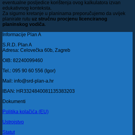
eventualne posljedice korištenja ovog kalkulatora izvan
edukativnog konteksta.
Za sigurno kretanje u planinama preporučujemo da uvijek
planirate rutu
uz stručnu procjenu licenciranog
planinskog vodiča
.
Informacije Plan A
S.R.D. Plan A
Adresa: Celovečka 60b, Zagreb
OIB: 82240099460
Tel.: 095 90 60 556 (Igor)
Mail: info@srd-plan-a.hr
IBAN: HR3324840081135383203
Dokumenti
Politika kolačića (EU)
Ustrojstvo
Statut