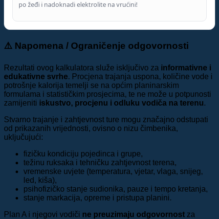
po žeđi i nadoknadi elektrolite na vrućini!
⚠️ Napomena / Ograničenje odgovornosti
Rezultati ovog kalkulatora služe isključivo za
informativne i
edukativne svrhe
. Procjena trajanja uspona, količine vode i
potrošnje kalorija temelji se na općim planinarskim
formulama i statističkim prosjecima, te ne može u potpunosti
zamijeniti
iskustvo, procjenu i odluku vodiča na terenu
.
Stvarno trajanje i zahtjevnost ture mogu značajno odstupati
od prikazanih vrijednosti, ovisno o nizu čimbenika,
uključujući:
fizičku kondiciju pojedinca i grupe,
težinu ruksaka i tehničku zahtjevnost terena,
vremenske uvjete (temperatura, vjetar, vlaga, snijeg,
led, kiša),
psihofizičko stanje sudionika, pauze i tempo kretanja,
stanje markacija, opreme i pristupa planini.
Plan A i njegovi vodiči
ne preuzimaju odgovornost
za