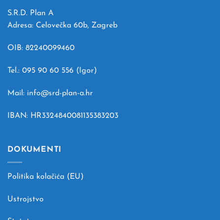
S.R.D. Plan A
Adresa: Celovečka 60b, Zagreb
OIB: 82240099460
Tel.: 095 90 60 556 (Igor)
Mail: info@srd-plan-a.hr
IBAN: HR3324840081135383203
DOKUMENTI
Politika kolačića (EU)
Ustrojstvo