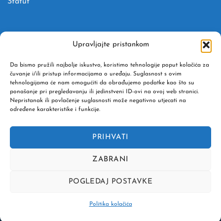
Statut
U SURADNJI S AGENCIJOM
Upravljajte pristankom
Adventure Donkey j.d.o.o. turistička agencija
Da bismo pružili najbolje iskustvo, koristimo tehnologije poput kolačića za
čuvanje i/ili pristup informacijama o uređaju. Suglasnost s ovim
tehnologijama će nam omogućiti da obrađujemo podatke kao što su
Adresa: Meksička ulica 11, 10000 Zagreb
ponašanje pri pregledavanju ili jedinstveni ID-ovi na ovoj web stranici.
Nepristanak ili povlačenje suglasnosti može negativno utjecati na
OIB: 78664134608
određene karakteristike i funkcije.
ID kod: HR-AB-01-080947182
PRIHVATI
IBAN: HR81 2340 0091 1107 4751 7
ZABRANI
POGLEDAJ POSTAVKE
POLITIKA KOLAČIĆA (EU)
Politika kolačića
Copyright 2026 ©
Plan A