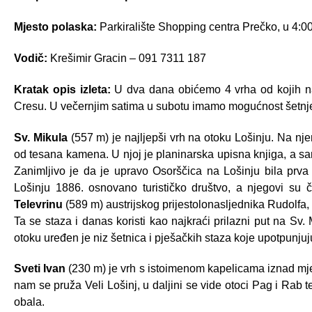
Mjesto polaska:
Parkiralište Shopping centra Prečko, u 4:00
Vodič:
Krešimir Gracin – 091 7311 187
Kratak opis izleta:
U dva dana obićemo 4 vrha od kojih na 
Cresu. U večernjim satima u subotu imamo mogućnost šetnj
Sv. Mikula
(557 m) je najljepši vrh na otoku Lošinju. Na nje
od tesana kamena. U njoj je planinarska upisna knjiga, a sa
Zanimljivo je da je upravo Osorščica na Lošinju bila prva 
Lošinju 1886. osnovano turističko društvo, a njegovi su č
Televrinu
(589 m) austrijskog prijestolonasljednika Rudolfa, 
Ta se staza i danas koristi kao najkraći prilazni put na Sv.
otoku uređen je niz šetnica i pješačkih staza koje upotpunjuj
Sveti Ivan
(230 m) je vrh s istoimenom kapelicama iznad mjes
nam se pruža Veli Lošinj, u daljini se vide otoci Pag i Rab te
obala.