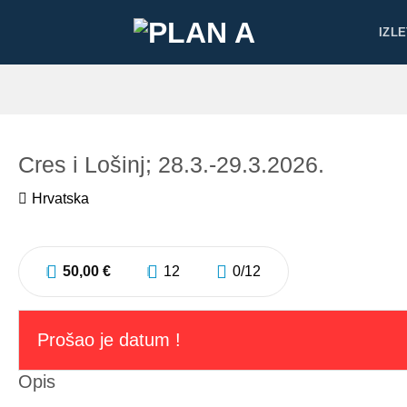
Skip
IZLE
to
content
Cres i Lošinj; 28.3.-29.3.2026.
Hrvatska
50,00
€
12
0
/12
Prošao je datum !
Opis