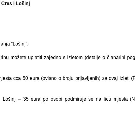
Cres i Lošinj
anja “Lošinj”.
arinu možete uplatiti zajedno s izletom (detalje o članarini po
esta cca 50 eura (ovisno o broju prijavljenih) za ovaj izlet. (P
Lošinj – 35 eura po osobi podmiruje se na licu mjesta (N