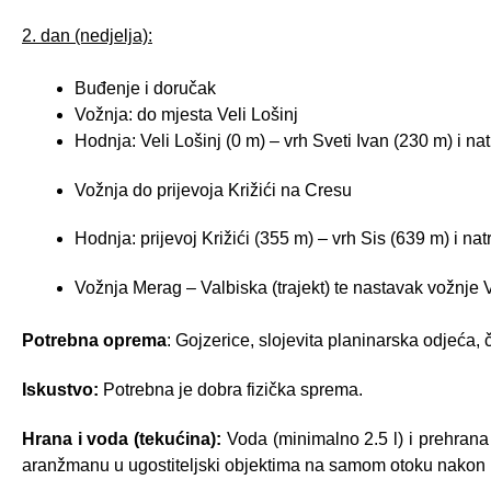
2. dan (nedjelja):
Buđenje i doručak
Vožnja: do mjesta Veli Lošinj
Hodnja: Veli Lošinj (0 m) – vrh Sveti Ivan (230 m) i na
Vožnja do prijevoja Križići na Cresu
Hodnja: prijevoj Križići (355 m) – vrh Sis (639 m) i na
Vožnja Merag – Valbiska (trajekt) te nastavak vožnje
Potrebna oprema
: Gojzerice, slojevita planinarska odjeća,
Iskustvo:
Potrebna je dobra fizička sprema.
Hrana i voda (tekućina):
Voda (minimalno 2.5 l) i prehrana
aranžmanu u ugostiteljski objektima na samom otoku nakon p