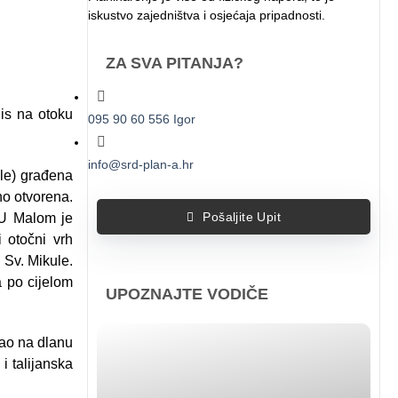
iskustvo zajedništva i osjećaja pripadnosti.
ZA SVA PITANJA?
Sis na otoku
095 90 60 556 Igor
info@srd-plan-a.hr
ule) građena
no otvorena.
. U Malom je
Pošaljite Upit
 otočni vrh
 Sv. Mikule.
a po cijelom
UPOZNAJTE VODIČE
Kao na dlanu
 i talijanska