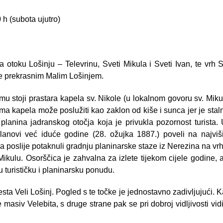
 h (subota ujutro)
otoku Lošinju – Televrinu, Sveti Mikula i Sveti Ivan, te vrh 
e prekrasnim Malim Lošinjem.
mu stoji prastara kapela sv. Nikole (u lokalnom govoru sv. Mik
ma kapela može poslužiti kao zaklon od kiše i sunca jer je stal
planina jadranskog otočja koja je privukla pozornost turista
lanovi već iduće godine (28. ožujka 1887.) poveli na najviši
a poslije potaknuli gradnju planinarske staze iz Nerezina na vrh
 Mikulu. Osorščica je zahvalna za izlete tijekom cijele godine, 
u turističku i planinarsku ponudu.
ta Veli Lošinj. Pogled s te točke je jednostavno zadivljujući. 
 masiv Velebita, s druge strane pak se pri dobroj vidljivosti vidi