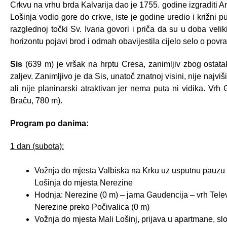
Crkvu na vrhu brda Kalvarija dao je 1755. godine izgraditi A
Lošinja vodio gore do crkve, iste je godine uredio i križni p
razglednoj točki Sv. Ivana govori i priča da su u doba veli
horizontu pojavi brod i odmah obavijestila cijelo selo o pov
Sis
(639 m) je vršak na hrptu Cresa, zanimljiv zbog ostatak
zaljev. Zanimljivo je da Sis, unatoč znatnoj visini, nije najv
ali nije planinarski atraktivan jer nema puta ni vidika. Vrh
Braču, 780 m).
Program po danima:
1 dan (subota):
Vožnja do mjesta Valbiska na Krku uz usputnu pauzu i u
Lošinja do mjesta Nerezine
Hodnja: Nerezine (0 m) – jama Gaudencija – vrh Telev
Nerezine preko Počivalica (0 m)
Vožnja do mjesta Mali Lošinj, prijava u apartmane, s