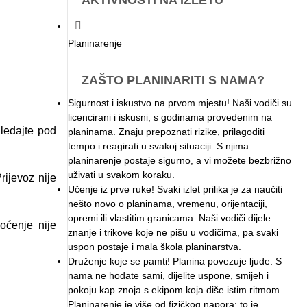
AKTIVNOSTI NA IZLETU
Planinarenje
ZAŠTO PLANINARITI S NAMA?
Sigurnost i iskustvo na prvom mjestu! Naši vodiči su
licencirani i iskusni, s godinama provedenim na
gledajte pod
planinama. Znaju prepoznati rizike, prilagoditi
tempo i reagirati u svakoj situaciji. S njima
planinarenje postaje sigurno, a vi možete bezbrižno
uživati u svakom koraku.
rijevoz nije
Učenje iz prve ruke! Svaki izlet prilika je za naučiti
nešto novo o planinama, vremenu, orijentaciji,
opremi ili vlastitim granicama. Naši vodiči dijele
oćenje nije
znanje i trikove koje ne pišu u vodičima, pa svaki
uspon postaje i mala škola planinarstva.
Druženje koje se pamti! Planina povezuje ljude. S
nama ne hodate sami, dijelite uspone, smijeh i
pokoju kap znoja s ekipom koja diše istim ritmom.
Planinarenje je više od fizičkog napora; to je