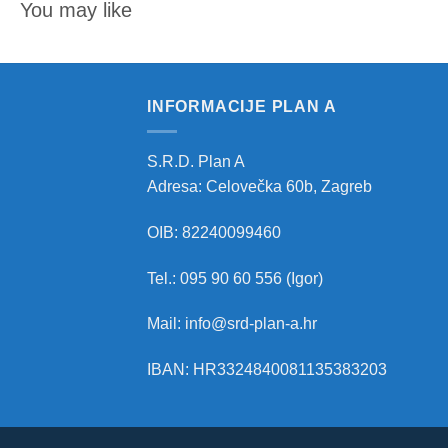
You may like
INFORMACIJE PLAN A
S.R.D. Plan A
Adresa: Celovečka 60b, Zagreb
OIB: 82240099460
Tel.: 095 90 60 556 (Igor)
Mail: info@srd-plan-a.hr
IBAN: HR3324840081135383203