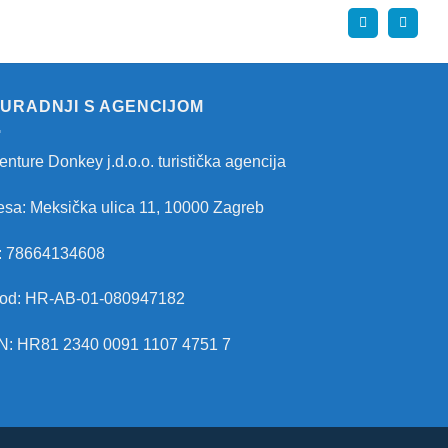
SURADNJI S AGENCIJOM
nture Donkey j.d.o.o. turistička agencija
esa: Meksička ulica 11, 10000 Zagreb
: 78664134608
kod: HR-AB-01-080947182
N: HR81 2340 0091 1107 4751 7