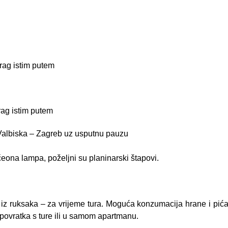
trag istim putem
trag istim putem
 Valbiska – Zagreb uz usputnu pauzu
 čeona lampa, poželjni su planinarski štapovi.
 iz ruksaka – za vrijeme tura. Moguća konzumacija hrane i pića
ovratka s ture ili u samom apartmanu.