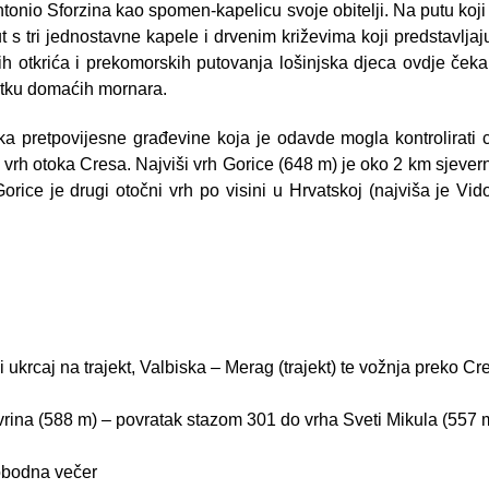
ntonio Sforzina kao spomen-kapelicu svoje obitelji. Na putu koji
ut s tri jednostavne kapele i drvenim križevima koji predstavljaj
kih otkrića i prekomorskih putovanja lošinjska djeca ovdje ček
ratku domaćih mornara.
a pretpovijesne građevine koja je odavde mogla kontrolirati ci
iši vrh otoka Cresa. Najviši vrh Gorice (648 m) je oko 2 km sjever
 Gorice je drugi otočni vrh po visini u Hrvatskoj (najviša je Vi
krcaj na trajekt, Valbiska – Merag (trajekt) te vožnja preko Cre
rina (588 m) – povratak stazom 301 do vrha Sveti Mikula (557 
lobodna večer