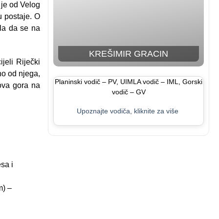
 je od Velog
u postaje. O
ala da se na
KREŠIMIR GRACIN
jeli Riječki
no od njega,
Planinski vodič – PV, UIMLA vodič – IML, Gorski
dova gora na
vodič – GV
Upoznajte vodiča, kliknite za više
sa i
m) –