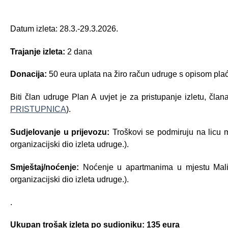
Datum izleta: 28.3.-29.3.2026.
Trajanje izleta:
2 dana
Donacija:
50 eura uplata na žiro račun udruge s opisom plać
Biti član udruge Plan A uvjet je za pristupanje izletu, član
PRISTUPNICA
).
Sudjelovanje u prijevozu:
Troškovi se podmiruju na licu mj
organizacijski dio izleta udruge.).
Smještaj/noćenje:
Noćenje u apartmanima u mjestu Mali 
organizacijski dio izleta udruge.).
.
Ukupan trošak izleta po sudioniku:
135 eura