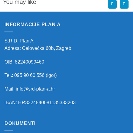
You may like
INFORMACIJE PLAN A
S.R.D. Plan A
Adresa: Celovečka 60b, Zagreb
OIB: 82240099460
Tel.: 095 90 60 556 (Igor)
Mail: info@srd-plan-a.hr
IBAN: HR3324840081135383203
DOKUMENTI