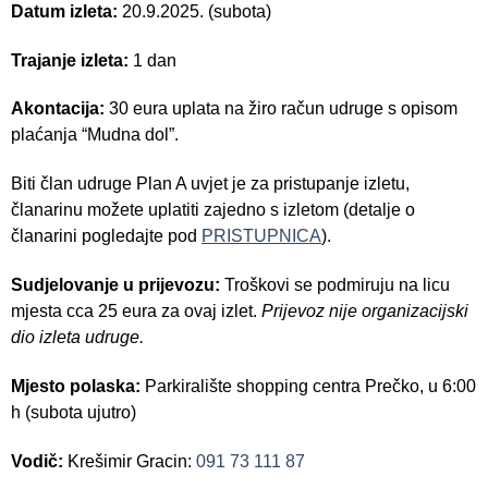
Datum izleta:
20.9.2025. (subota)
Trajanje izleta:
1 dan
Akontacija:
30 eura uplata na žiro račun udruge s opisom
plaćanja “Mudna dol”.
Biti član udruge Plan A uvjet je za pristupanje izletu,
članarinu možete uplatiti zajedno s izletom (detalje o
članarini pogledajte pod
PRISTUPNICA
).
Sudjelovanje u prijevozu:
Troškovi se podmiruju na licu
mjesta cca 25 eura za ovaj izlet.
Prijevoz nije organizacijski
dio izleta udruge.
Mjesto polaska:
Parkiralište shopping centra Prečko,
u 6:00
h (subota ujutro)
Vodič:
Krešimir Gracin:
091 73 111 87