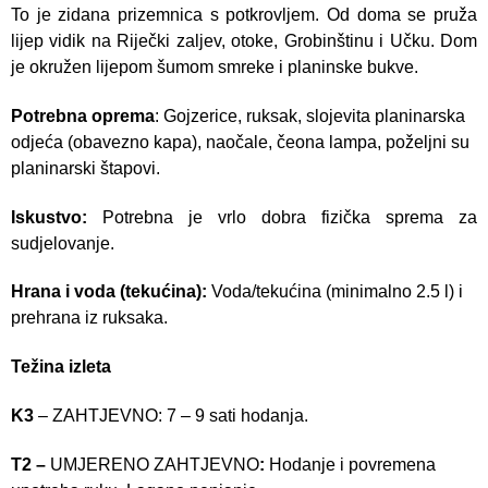
To je zidana prizemnica s potkrovljem. Od doma se pruža
lijep vidik na Riječki zaljev, otoke, Grobinštinu i Učku. Dom
je okružen lijepom šumom smreke i planinske bukve.
Potrebna oprema
: Gojzerice, ruksak, slojevita planinarska
odjeća (obavezno kapa), naočale, čeona lampa, poželjni su
planinarski štapovi.
Iskustvo:
Potrebna je vrlo dobra fizička sprema za
sudjelovanje.
Hrana i voda (tekućina):
Voda/tekućina (minimalno 2.5 l) i
prehrana iz ruksaka.
Težina izleta
K3
– ZAHTJEVNO: 7 – 9 sati hodanja.
T2 –
UMJERENO ZAHTJEVNO
:
Hodanje i povremena