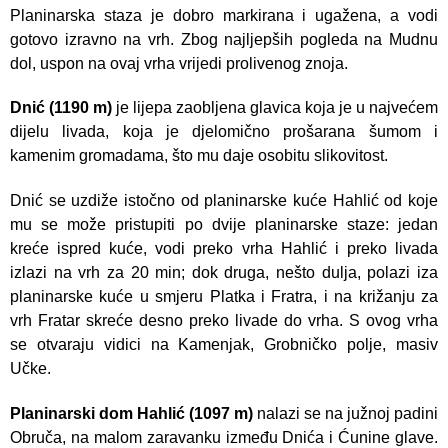
Planinarska staza je dobro markirana i ugažena, a vodi
gotovo izravno na vrh. Zbog najljepših pogleda na Mudnu
dol, uspon na ovaj vrha vrijedi prolivenog znoja.
Dnić (1190 m)
je lijepa zaobljena glavica koja je u najvećem
dijelu livada, koja je djelomično prošarana šumom i
kamenim gromadama, što mu daje osobitu slikovitost.
Dnić se uzdiže istočno od planinarske kuće Hahlić od koje
mu se može pristupiti po dvije planinarske staze: jedan
kreće ispred kuće, vodi preko vrha Hahlić i preko livada
izlazi na vrh za 20 min; dok druga, nešto dulja, polazi iza
planinarske kuće u smjeru Platka i Fratra, i na križanju za
vrh Fratar skreće desno preko livade do vrha. S ovog vrha
se otvaraju vidici na Kamenjak, Grobničko polje, masiv
Učke.
Planinarski dom Hahlić (1097 m)
nalazi se na južnoj padini
Obruča, na malom zaravanku između Dnića i Ćunine glave.