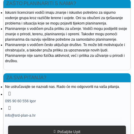
ZAŠTO PLANINARITI S NAMA?
Iskusni licencirani vodiči imaju znanje i iskustvo potrebno za sigurno
vođenje grupa kroz različite terene i uvjete. Oni su obučeni za rješavanje
problema i situacija koje se mogu pojaviti tijekom planinarenja.
Planinarenje s vodičem pruža priliku za učenje. Vodiči mogu podijeliti svoje
znanje o prirodi, terenu, planinarenju i opremi. Također mogu pomoći
planinarima da razviju vještine potrebne za samostalno planinarenje.
Planinarenje s vodičem često uključuje društvo. To može biti motivirajuće i
ohrabrujuće, a također pruža priliku za upoznavanje novih ljudi.
Planinarenje nije samo fizička aktivnost, već i prilika za uživanje u prirodi i
društvu.
ZA SVA PITANJA?
Ne ustručavajte se nazvati nas. Rado će mo odgovoriti na vaša pitanja.
095 90 60 556 Igor
info@srd-plan-a.hr
Pošaljite Upit