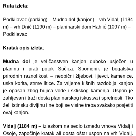
Ruta izleta:
Podkilavac (parking) – Mudna dol (kanjon) – vrh Vidalj (1184
m) – vrh Dnić (1190 m) – planinarski dom Hahlić (1097 m) –
Podkilavac
Kratak opis izleta:
Mudna dol
je veličanstven kanjon duboko usječen u
planinu i prati potok Sučica. Spomenik je bogatstva
prirodnih raznolikosti – neobični žljebovi, lijevci, kamenice,
uska korita, strme litice. Za vrijeme kišnih razdoblja kanjon
je opasan zbog bujica vode i skliskog kamenja. Uspon je
zahtjevan i traži dosta planinarskog iskustva i spretnosti. Tko
želi istinsku divljinu i ne boji se visine treba svakako posjetiti
ovaj kanjon.
Vidalj (1184 m)
– izlaskom na sedlo između vrhova Vidalj i
Osoje, započinje kratak ali dosta oštar uspon na vrh Vidalj.