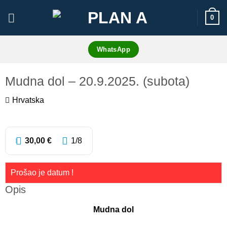
Skip
0
to
content
WhatsApp
Mudna dol – 20.9.2025. (subota)
Hrvatska
4
30,00
€
1
/8
Prošao je datum !
Opis
Mudna dol