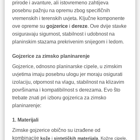
prirode i avanture, ali istovremeno zahtijeva
posebnu pažnju na opremu zbog specifičnih
vremenskih i terenskih uvjeta. Ključne komponente
ove opreme su
gojzerice
i
dereze
. Ove dvije stavke
osiguravaju sigurnost, stabilnost i udobnost na
planinskim stazama prekrivenim snijegom i ledom.
Gojzerice za zimsko planinarenje
Gojzerice, odnosno planinarske cipele, u zimskim
uvjetima imaju posebnu ulogu jer moraju osigurati
izolaciju, otpornost na vlagu, stabilnost na klizavim
površinama i kompatibilnost s derezama. Evo što
trebate znati pri izboru gojzerica za zimsko
planinarenje:
1. Materijali
Zimske gojzerice obično su izrađene od
kombinacije
kože
i
sintetičkih materijala
. Kožne cipele,