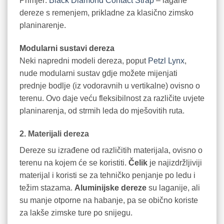
Primjer:
Black Diamond Contact Strap
– lagane
dereze s remenjem, prikladne za klasično zimsko
planinarenje.
Modularni sustavi dereza
Neki napredni modeli dereza, poput
Petzl Lynx
,
nude modularni sustav gdje možete mijenjati
prednje bodlje (iz vodoravnih u vertikalne) ovisno o
terenu. Ovo daje veću fleksibilnost za različite uvjete
planinarenja, od strmih leda do mješovitih ruta.
2. Materijali dereza
Dereze su izrađene od različitih materijala, ovisno o
terenu na kojem će se koristiti.
Čelik
je najizdržljiviji
materijal i koristi se za tehničko penjanje po ledu i
težim stazama.
Aluminijske dereze
su laganije, ali
su manje otporne na habanje, pa se obično koriste
za lakše zimske ture po snijegu.