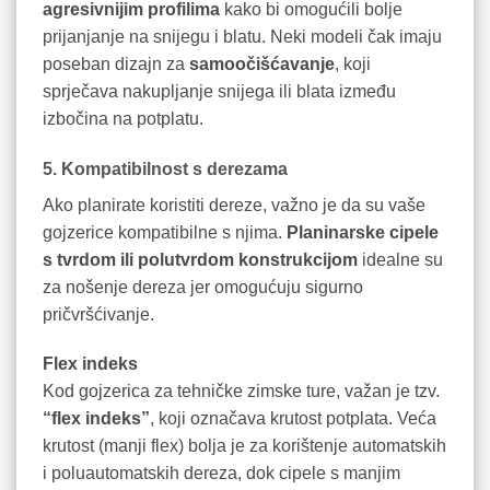
agresivnijim profilima
kako bi omogućili bolje
prijanjanje na snijegu i blatu. Neki modeli čak imaju
poseban dizajn za
samoočišćavanje
, koji
sprječava nakupljanje snijega ili blata između
izbočina na potplatu.
5. Kompatibilnost s derezama
Ako planirate koristiti dereze, važno je da su vaše
gojzerice kompatibilne s njima.
Planinarske cipele
s tvrdom ili polutvrdom konstrukcijom
idealne su
za nošenje dereza jer omogućuju sigurno
pričvršćivanje.
Flex indeks
Kod gojzerica za tehničke zimske ture, važan je tzv.
“flex indeks”
, koji označava krutost potplata. Veća
krutost (manji flex) bolja je za korištenje automatskih
i poluautomatskih dereza, dok cipele s manjim