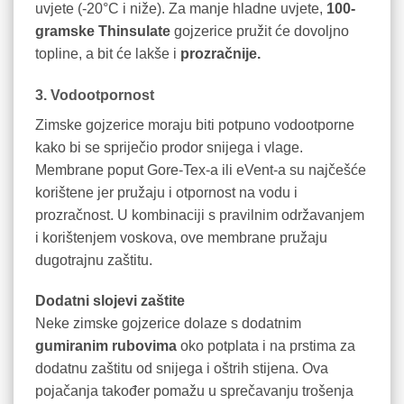
uvjete (-20°C i niže). Za manje hladne uvjete,
100-
gramske Thinsulate
gojzerice pružit će dovoljno
topline, a bit će lakše i
prozračnije.
3. Vodootpornost
Zimske gojzerice moraju biti potpuno vodootporne
kako bi se spriječio prodor snijega i vlage.
Membrane poput Gore-Tex-a ili eVent-a su najčešće
korištene jer pružaju i otpornost na vodu i
prozračnost. U kombinaciji s pravilnim održavanjem
i korištenjem voskova, ove membrane pružaju
dugotrajnu zaštitu.
Dodatni slojevi zaštite
Neke zimske gojzerice dolaze s dodatnim
gumiranim rubovima
oko potplata i na prstima za
dodatnu zaštitu od snijega i oštrih stijena. Ova
pojačanja također pomažu u sprečavanju trošenja