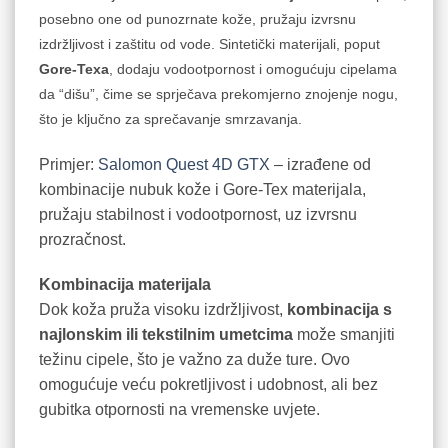
posebno one od punozrnate kože, pružaju izvrsnu
izdržljivost i zaštitu od vode. Sintetički materijali, poput
Gore-Texa
, dodaju vodootpornost i omogućuju cipelama
da “dišu”, čime se sprječava prekomjerno znojenje nogu,
što je ključno za sprečavanje smrzavanja.
Primjer:
Salomon Quest 4D GTX
– izrađene od
kombinacije nubuk kože i Gore-Tex materijala,
pružaju stabilnost i vodootpornost, uz izvrsnu
prozračnost.
Kombinacija materijala
Dok koža pruža visoku izdržljivost,
kombinacija s
najlonskim ili tekstilnim umetcima
može smanjiti
težinu cipele, što je važno za duže ture. Ovo
omogućuje veću pokretljivost i udobnost, ali bez
gubitka otpornosti na vremenske uvjete.