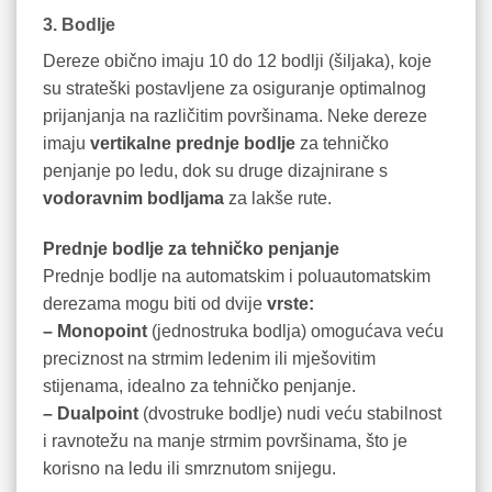
3. Bodlje
Dereze obično imaju 10 do 12 bodlji (šiljaka), koje
su strateški postavljene za osiguranje optimalnog
prijanjanja na različitim površinama. Neke dereze
imaju
vertikalne prednje bodlje
za tehničko
penjanje po ledu, dok su druge dizajnirane s
vodoravnim bodljama
za lakše rute.
Prednje bodlje za tehničko penjanje
Prednje bodlje na automatskim i poluautomatskim
derezama mogu biti od dvije
vrste:
– Monopoint
(jednostruka bodlja) omogućava veću
preciznost na strmim ledenim ili mješovitim
stijenama, idealno za tehničko penjanje.
– Dualpoint
(dvostruke bodlje) nudi veću stabilnost
i ravnotežu na manje strmim površinama, što je
korisno na ledu ili smrznutom snijegu.