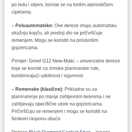
po ledu i stijeni, koriste se na tvrdim alpinističkim
cipelama.
– Poluautomatske:
Ove dereze imaju automatsku
stražnju kopču, ali prednji dio se pričvršćuje
remenjem. Mogu se koristiti na polutvrdim
gojzericama.
Primjer:
Grivel G12 New-Matic
– univerzalne dereze
koje se koriste za zimske planinarske rute,
kombinirajući udobnost i sigurnost.
– Remenske (klasične):
Prikladne su za
planinarenje po manje zahtjevnim terenima i ne
zahtijevaju specifične utore na gojzericama.
Pričvrščuju se remenjem i mogu se koristiti na
širokom rasponu obuće.