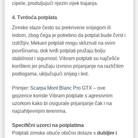
cipele, produljujući njezin vijek trajanja.
4. Tvrdoća potplata
Zimske staze često su prekrivene snijegom ili
ledom, zbog čega je potrebno da potplat bude čvrst i
izdržljiv. Mekani potplati mogu skliznuti na ovim
površinama, dok tvrđi potplati pružaju bolju
stabilnost i sigurnost. Vibram potplati su najčešće
korišteni jer pružaju izvrsno prijanjanje na različitim
podlogama, uključujući snijeg i led.
Primjer:
Scarpa Mont Blanc Pro GTX
– ove
gojzerice koriste Vibram potplate s agresivnim
uzorkom kako bi osigurale prijanjanje čak i na
najzahtjevnijim terenima.
Specifični uzorci na potplatima
Potplati zimske obuće obično dolaze s
dubljim i