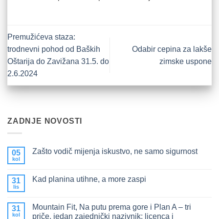
Premužićeva staza:
trodnevni pohod od Baških
Odabir cepina za lakše
Oštarija do Zavižana 31.5. do
zimske uspone
2.6.2024
ZADNJE NOVOSTI
Zašto vodič mijenja iskustvo, ne samo sigurnost
05
kol
Nema
komentara
na
Kad planina utihne, a more zaspi
31
Zašto
vodič
lis
Nema
mijenja
komentara
iskustvo,
na
ne
Mountain Fit, Na putu prema gore i Plan A – tri
31
Kad
samo
planina
kol
priče, jedan zajednički nazivnik: licenca i
sigurnost