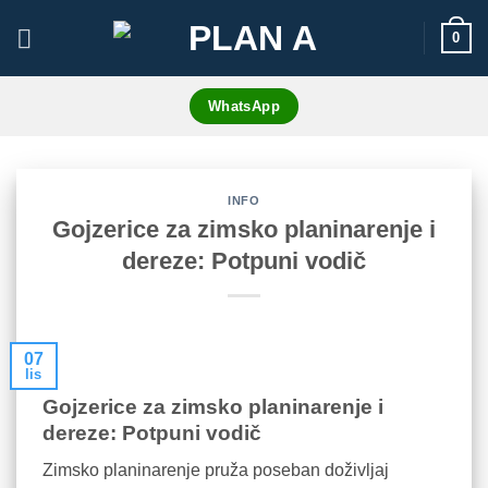
Skip
0
to
content
WhatsApp
INFO
Gojzerice za zimsko planinarenje i
dereze: Potpuni vodič
07
lis
Gojzerice za zimsko planinarenje i
dereze: Potpuni vodič
Zimsko planinarenje pruža poseban doživljaj