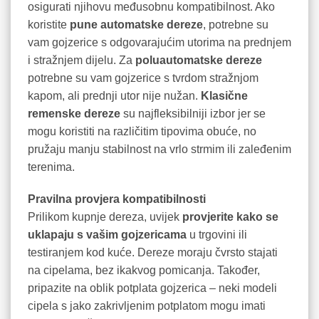
osigurati njihovu međusobnu kompatibilnost. Ako
koristite
pune automatske dereze
, potrebne su
vam gojzerice s odgovarajućim utorima na prednjem
i stražnjem dijelu. Za
poluautomatske dereze
potrebne su vam gojzerice s tvrdom stražnjom
kapom, ali prednji utor nije nužan.
Klasične
remenske dereze
su najfleksibilniji izbor jer se
mogu koristiti na različitim tipovima obuće, no
pružaju manju stabilnost na vrlo strmim ili zaleđenim
terenima.
Pravilna provjera kompatibilnosti
Prilikom kupnje dereza, uvijek
provjerite kako se
uklapaju s vašim gojzericama
u trgovini ili
testiranjem kod kuće. Dereze moraju čvrsto stajati
na cipelama, bez ikakvog pomicanja. Također,
pripazite na oblik potplata gojzerica – neki modeli
cipela s jako zakrivljenim potplatom mogu imati