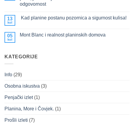
utihne,
odgovornost
a
more
Nema
zaspi
komentara
Kad planine postanu pozornica a sigurnost kulisa!
na
13
Mountain
kol
Nema
Fit,
komentara
Na
na
putu
Mont Blanc i realnost planinskih domova
05
Kad
prema
planine
kol
gore
Nema
postanu
i
komentara
pozornica
na
Plan
a
Mont
A
sigurnost
KATEGORIJE
Blanc
–
kulisa!
i
tri
realnost
priče,
planinskih
jedan
domova
zajednički
Info
(29)
nazivnik:
licenca
i
Osobna iskustva
(3)
odgovornost
Penjački izlet
(1)
Planina, More i Čovjek.
(1)
Prošli izleti
(7)