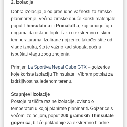
2. Izolacija
Dobra izolacija je od presudne važnosti za zimsko
planinarenje. Većina zimske obuće koristi materijale
poput
Thinsulate-a
ili
Primaloft-a
, koji omogućuju
nogama da ostanu tople čak i u ekstremno niskim
temperaturama. Izolirane gojzerice također štite od
vlage iznutra, što je važno kad stopala počnu
ispuštati vlagu zbog znojenja.
Primjer:
La Sportiva Nepal Cube GTX
– gojzerice
koje koriste izolaciju Thinsulate i Vibram potplat za
izdržljivost na ledenom terenu.
Stupnjevi izolacije
Postoje različite razine izolacije, ovisno o
temperaturi u kojoj planirate planinariti. Gojzerice s
većom izolacijom, poput
200-gramskih Thinsulate
gojzerica
, bit će prikladnije za ekstremno hladne