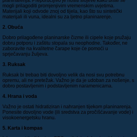
planinarenja. Preporučljivo je nositi slojeve kako biste se
mogli prilagoditi promjenjivim vremenskim uvjetima.
Materijali koji odvode znoj od tijela, kao što su sintetički
materijali ili vuna, idealni su za ljetno planinarenje.
2. Obuća
Dobro prilagođene planinarske čizme ili cipele koje pružaju
dobru potporu i zaštitu stopala su neophodne. Također, ne
zaboravite na kvalitetne čarape koje će pomoći u
sprječavanju žuljeva.
3. Ruksak
Ruksak bi trebao biti dovoljno velik da nosi svu potrebnu
opremu, ali ne pretežak. Važno je da je udoban za nošenje, s
dobro postavljenim i podstavljenim naramenicama.
4. Hrana i voda
Važno je ostati hidratiziran i nahranjen tijekom planinarenja.
Ponesite dovoljno vode (ili sredstva za pročišćavanje vode) i
visokoenergetsku hranu.
5. Karta i kompas