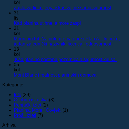
kol
Nema
Zašto vodič mijenja iskustvo, ne samo sigurnost
komenta
31
na
lis
Zašto
Nema
Kad planina utihne, a more zaspi
vodič
komentara
31
na
mijenja
kol
Kad
iskustvo,
Mountain Fit, Na putu prema gore i Plan A – tri priče,
planina
ne
Nema
jedan zajednički nazivnik: licenca i odgovornost
utihne,
samo
komenta
13
a
sigurnos
na
kol
more
Mountai
Nema
Kad planine postanu pozornica a sigurnost kulisa!
zaspi
Fit,
komen
05
Na
na
kol
putu
Kad
Nema
Mont Blanc i realnost planinskih domova
prema
plani
komentara
Kategorije
na
gore
posta
Mont
i
pozor
Info
(29)
Blanc
Plan
a
Osobna iskustva
(3)
i
A
sigurn
Penjački izlet
(1)
realnost
–
kulisa
Planina, More i Čovjek.
(1)
planinskih
tri
Prošli izleti
(7)
domova
priče,
jedan
Arhiva
zajednič