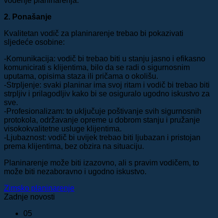
vođenje planinarenja.
2. Ponašanje
Kvalitetan vodič za planinarenje trebao bi pokazivati
sljedeće osobine:
-Komunikacija: vodič bi trebao biti u stanju jasno i efikasno
komunicirati s klijentima, bilo da se radi o sigurnosnim
uputama, opisima staza ili pričama o okolišu.
-Strpljenje: svaki planinar ima svoj ritam i vodič bi trebao biti
strpljiv i prilagodljiv kako bi se osiguralo ugodno iskustvo za
sve.
-Profesionalizam: to uključuje poštivanje svih sigurnosnih
protokola, održavanje opreme u dobrom stanju i pružanje
visokokvalitetne usluge klijentima.
-Ljubaznost: vodič bi uvijek trebao biti ljubazan i pristojan
prema klijentima, bez obzira na situaciju.
Planinarenje može biti izazovno, ali s pravim vodičem, to
može biti nezaboravno i ugodno iskustvo.
Zimsko planinarenje
Zadnje novosti
05