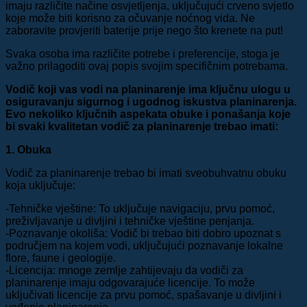
imaju različite načine osvjetljenja, uključujući crveno svjetlo
koje može biti korisno za očuvanje noćnog vida. Ne
zaboravite provjeriti baterije prije nego što krenete na put!
Svaka osoba ima različite potrebe i preferencije, stoga je
važno prilagoditi ovaj popis svojim specifičnim potrebama.
Vodič koji vas vodi na planinarenje ima ključnu ulogu u
osiguravanju sigurnog i ugodnog iskustva planinarenja.
Evo nekoliko ključnih aspekata obuke i ponašanja koje
bi svaki kvalitetan vodič za planinarenje trebao imati:
1. Obuka
Vodič za planinarenje trebao bi imati sveobuhvatnu obuku
koja uključuje:
-Tehničke vještine: To uključuje navigaciju, prvu pomoć,
preživljavanje u divljini i tehničke vještine penjanja.
-Poznavanje okoliša: Vodič bi trebao biti dobro upoznat s
područjem na kojem vodi, uključujući poznavanje lokalne
flore, faune i geologije.
-Licencija: mnoge zemlje zahtijevaju da vodiči za
planinarenje imaju odgovarajuće licencije. To može
uključivati licencije za prvu pomoć, spašavanje u divljini i