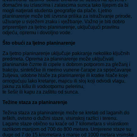
domaćini su izlascima i zalascima sunca tako lijepim da bi
mogli natjerati studenta geografije da plače. Ljetno
planinarenje može biti izvrsna prilika za istraživanje prirode,
uživanje u svježem zraku i vježbanje. Važno je biti dobro
pripremljen za ljetno planinarenje, uključujući pravilnu
odjeću, opremu i dovoljno vode.
Što obući za ljetno planinarenje
Za ljetno planinarenje uključuje pakiranje nekoliko ključnih
predmeta. Oprema za planinarenje može uključivati
planinarske čizme ili cipele s dobrom potporom za gležanj i
trakciju, sintetičke ili merino vunene čarape za sprječavanje
žuljeva, udobne hlače za planinarenje ili kratke hlače koje
omogućuju lako kretanje, majicu ili sloj koji odvodi vlagu,
jaknu za kišu ili vodootpornu pelerinu,
te šešir ili kapu za zaštitu od sunca.
Težine staza za planinarenje
Težina staza za planinarenje može se kretati od laganih do
teških, ovisno o dužini staze, visinskoj razlici i terenu.
Lagane staze obično su kraće od 7 kilometara s visinskom
razlikom manjom od 700 do 800 metara. Umjerene staze su
duge od 7 do 15 kilometara s manje od 1000 metara visinske