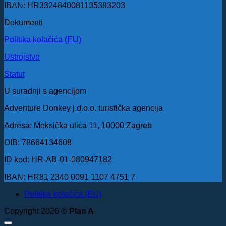
IBAN: HR3324840081135383203
Dokumenti
Politika kolačića (EU)
Ustrojstvo
Statut
U suradnji s agencijom
Adventure Donkey j.d.o.o. turistička agencija
Adresa: Meksička ulica 11, 10000 Zagreb
OIB: 78664134608
ID kod: HR-AB-01-080947182
IBAN: HR81 2340 0091 1107 4751 7
Politika kolačića (EU)
Copyright 2026 ©
Plan A