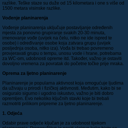
razlike. Teške staze su duže od 15 kilometara i one s više od
1500 metara visinske razlike.
Vođenje planinarenja
Vođenje planinarenja uključuje postavljanje određenih
mjesta za ponovno grupiranje svakih 20-30 minuta,
imenovanje vođe (uvijek na čelu, nitko ne ide ispred te
osobe) i određivanje osobe koja zatvara grupu (uvijek
posljednja osoba, nitko iza). Vođa bi trebao povremeno
provjeravati grupu o tempu, unosu vode i hrane, potrebama
za WC-om, udobnosti opreme itd. Također, važno je ostaviti
dovoljno vremena za povratak do početne točke prije mraka.
Oprema za ljetno planinarenje
Planinarenje je popularna aktivnost koja omogućuje ljudima
da uživaju u prirodi i fizičkoj aktivnosti. Međutim, kako bi se
osiguralo sigurno i ugodno iskustvo, važno je biti dobro
opremljen. Evo nekoliko ključnih stavki koje bi trebali
razmotriti prilikom pripreme za ljetno planinarenje.
1. Odjeća
Odabir prave odjeće ključan je za udobnost tijekom