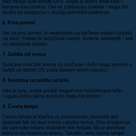
Iako mnogi ljudi koriste GPS, uvijek je dobro imati kartu i
kompas kao rezervu. Oni ne zahtijevaju baterije i mogu biti
ključni za navigaciju u slučaju tehničkih problema.
6. Prva pomoć
Set za prvu pomoć je neophodan za liječenje manjih ozljeda
na stazi. Trebao bi uključivati zavoje, flastere, antiseptik i alat
za uklanjanje krpelja.
7. Zaštita od sunca
Sunčane naočale, krema za sunčanje i šešir mogu pomoći u
zaštiti od štetnih UV zraka tijekom ljetnih mjeseci.
8. Sredstva za zaštitu od kiše
Iako je ljeto, uvijek postoji mogućnost neočekivane kiše.
Lagana kišna jakna ili pončo mogu biti korisni.
9. Čeona lampa
Čeona lampa je ključna za planinarenje, posebno ako
planirate biti na stazi nakon zalaska sunca. Ona omogućuje
da vam ruke ostanu slobodne dok hodate, što je posebno
korisno na neravnom terenu. Također, neke čeone lampe