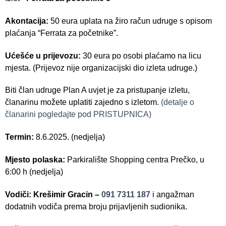
Akontacija:
50 eura uplata na žiro račun udruge s opisom
plaćanja “Ferrata za početnike”.
Ućešće u prijevozu:
30 eura po osobi plaćamo na licu
mjesta. (Prijevoz nije organizacijski dio izleta udruge.)
Biti član udruge Plan A uvjet je za pristupanje izletu,
članarinu možete uplatiti zajedno s izletom.
(detalje o
članarini pogledajte pod PRISTUPNICA)
Termin:
8.6.2025. (nedjelja)
Mjesto polaska:
Parkiralište Shopping centra Prečko, u
6:00 h (nedjelja)
Vodiči: Krešimir Gracin –
091 7311 187
i angažman
dodatnih vodiča prema broju prijavljenih sudionika.