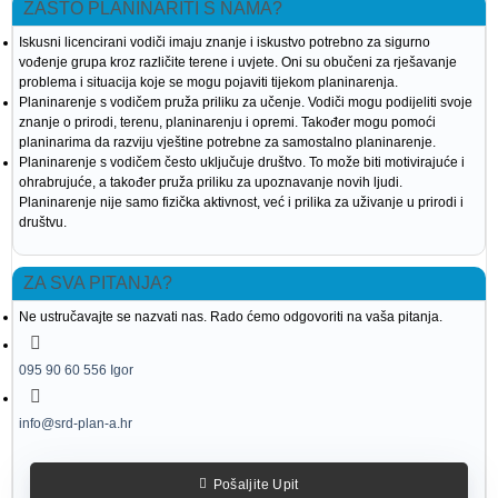
ZAŠTO PLANINARITI S NAMA?
Iskusni licencirani vodiči imaju znanje i iskustvo potrebno za sigurno
vođenje grupa kroz različite terene i uvjete. Oni su obučeni za rješavanje
problema i situacija koje se mogu pojaviti tijekom planinarenja.
Planinarenje s vodičem pruža priliku za učenje. Vodiči mogu podijeliti svoje
znanje o prirodi, terenu, planinarenju i opremi. Također mogu pomoći
planinarima da razviju vještine potrebne za samostalno planinarenje.
Planinarenje s vodičem često uključuje društvo. To može biti motivirajuće i
ohrabrujuće, a također pruža priliku za upoznavanje novih ljudi.
Planinarenje nije samo fizička aktivnost, već i prilika za uživanje u prirodi i
društvu.
ZA SVA PITANJA?
Ne ustručavajte se nazvati nas. Rado ćemo odgovoriti na vaša pitanja.
095 90 60 556 Igor
info@srd-plan-a.hr
Pošaljite Upit