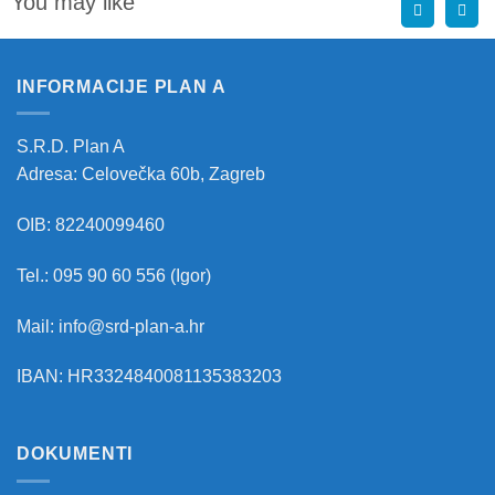
You may like
INFORMACIJE PLAN A
S.R.D. Plan A
Adresa: Celovečka 60b, Zagreb
OIB: 82240099460
Tel.: 095 90 60 556 (Igor)
Mail: info@srd-plan-a.hr
IBAN: HR3324840081135383203
DOKUMENTI