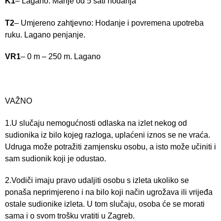
K1
– Lagano: Manje od 5 sati hodanja
T2
– Umjereno zahtjevno: Hodanje i povremena upotreba
ruku. Lagano penjanje.
VR1
– 0 m – 250 m. Lagano
VAŽNO
1.U slučaju nemogućnosti odlaska na izlet nekog od
sudionika iz bilo kojeg razloga, uplaćeni iznos se ne vraća.
Udruga može potražiti zamjensku osobu, a isto može učiniti i
sam sudionik koji je odustao.
2.Vodiči imaju pravo udaljiti osobu s izleta ukoliko se
ponaša neprimjereno i na bilo koji način ugrožava ili vrijeđa
ostale sudionike izleta. U tom slučaju, osoba će se morati
sama i o svom trošku vratiti u Zagreb.