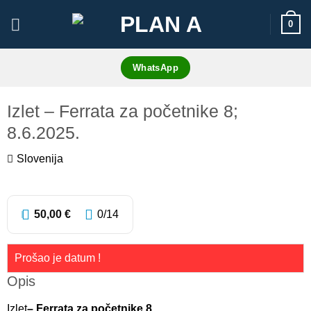
Skip
0
to
content
WhatsApp
Izlet – Ferrata za početnike 8;
8.6.2025.
Slovenija
22
50,00
€
0
/14
Prošao je datum !
Opis
Izlet
– Ferrata za početnike 8