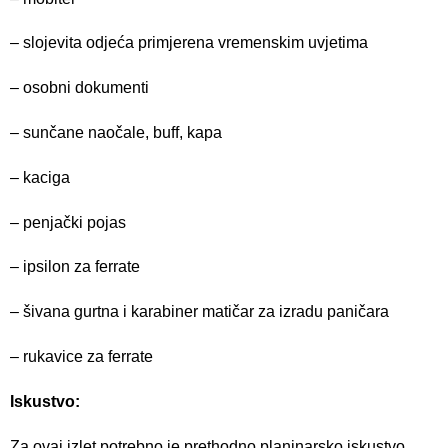
– slojevita odjeća primjerena vremenskim uvjetima
– osobni dokumenti
– sunčane naočale, buff, kapa
– kaciga
– penjački pojas
– ipsilon za ferrate
– šivana gurtna i karabiner matičar za izradu paničara
– rukavice za ferrate
Iskustvo:
Za ovaj izlet potrebno je prethodno planinarsko iskustvo