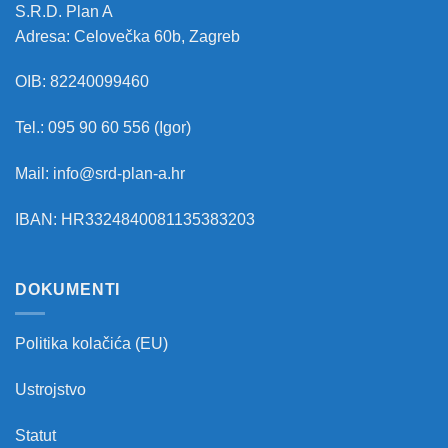
S.R.D. Plan A
Adresa: Celovečka 60b, Zagreb
OIB: 82240099460
Tel.: 095 90 60 556 (Igor)
Mail: info@srd-plan-a.hr
IBAN: HR3324840081135383203
DOKUMENTI
Politika kolačića (EU)
Ustrojstvo
Statut