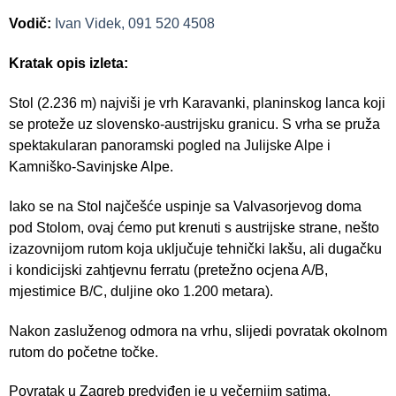
Vodič:
Ivan Videk, 091 520 4508
Kratak opis izleta:
Stol (2.236 m) najviši je vrh Karavanki, planinskog lanca koji
se proteže uz slovensko-austrijsku granicu. S vrha se pruža
spektakularan panoramski pogled na Julijske Alpe i
Kamniško-Savinjske Alpe.
Iako se na Stol najčešće uspinje sa Valvasorjevog doma
pod Stolom, ovaj ćemo put krenuti s austrijske strane, nešto
izazovnijom rutom koja uključuje tehnički lakšu, ali dugačku
i kondicijski zahtjevnu ferratu (pretežno ocjena A/B,
mjestimice B/C, duljine oko 1.200 metara).
Nakon zasluženog odmora na vrhu, slijedi povratak okolnom
rutom do početne točke.
Povratak u Zagreb predviđen je u večernjim satima.