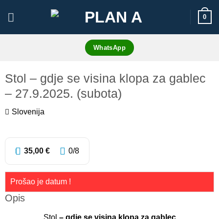
Skip
0
to
content
WhatsApp
Stol – gdje se visina klopa za gablec
– 27.9.2025. (subota)
Slovenija
0
35,00
€
0
/8
Prošao je datum !
Opis
Stol
– gdje se visina klopa za gablec