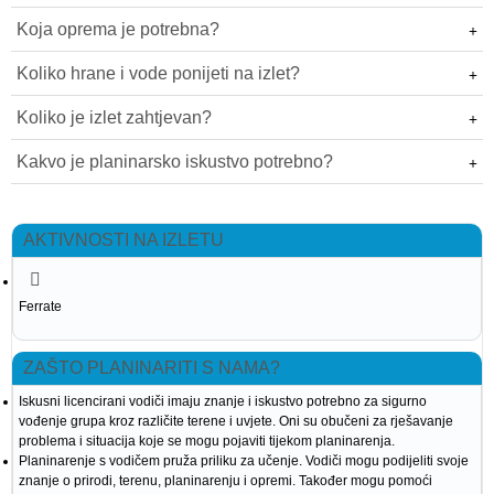
Koja oprema je potrebna?
Koliko hrane i vode ponijeti na izlet?
Koliko je izlet zahtjevan?
Kakvo je planinarsko iskustvo potrebno?
AKTIVNOSTI NA IZLETU
Ferrate
ZAŠTO PLANINARITI S NAMA?
Iskusni licencirani vodiči imaju znanje i iskustvo potrebno za sigurno
vođenje grupa kroz različite terene i uvjete. Oni su obučeni za rješavanje
problema i situacija koje se mogu pojaviti tijekom planinarenja.
Planinarenje s vodičem pruža priliku za učenje. Vodiči mogu podijeliti svoje
znanje o prirodi, terenu, planinarenju i opremi. Također mogu pomoći