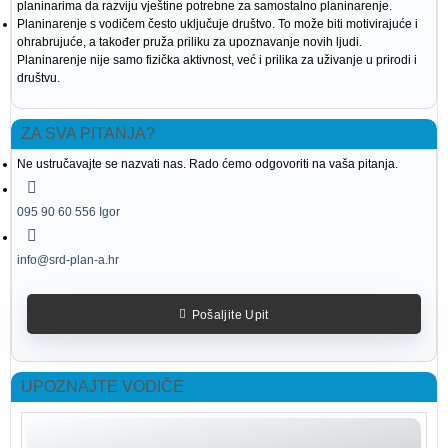
planinarima da razviju vještine potrebne za samostalno planinarenje.
Planinarenje s vodičem često uključuje društvo. To može biti motivirajuće i
ohrabrujuće, a također pruža priliku za upoznavanje novih ljudi.
Planinarenje nije samo fizička aktivnost, već i prilika za uživanje u prirodi i
društvu.
ZA SVA PITANJA?
Ne ustručavajte se nazvati nas. Rado ćemo odgovoriti na vaša pitanja.
095 90 60 556 Igor
info@srd-plan-a.hr
Pošaljite Upit
UPOZNAJTE VODIČE