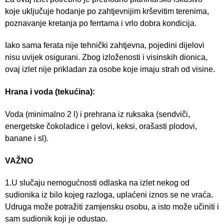
koje uključuje hodanje po zahtjevnijim krševitim terenima,
poznavanje kretanja po ferrtama i vrlo dobra kondicija.
Iako sama ferata nije tehnički zahtjevna, pojedini dijelovi
nisu uvijek osigurani. Zbog izloženosti i visinskih dionica,
ovaj izlet nije prikladan za osobe koje imaju strah od visine.
Hrana i voda (tekućina):
Voda (minimalno 2 l) i prehrana iz ruksaka (sendviči,
energetske čokoladice i gelovi, keksi, orašasti plodovi,
banane i sl).
VAŽNO
1.U slučaju nemogućnosti odlaska na izlet nekog od
sudionika iz bilo kojeg razloga, uplaćeni iznos se ne vraća.
Udruga može potražiti zamjensku osobu, a isto može učiniti i
sam sudionik koji je odustao.