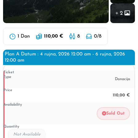
2
1 Dan
110,00
€
8
0
/8
Plan A Datum : 4 rujna, 2026 12:00 am - 6 rujna, 2026
12:00 am
Donacija
110,00
€
Sold Out
Not Available