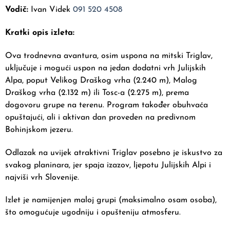
Vodič:
Ivan Videk
091 520 4508
Kratki opis izleta:
Ova trodnevna avantura, osim uspona na mitski Triglav,
uključuje i mogući uspon na jedan dodatni vrh Julijskih
Alpa, poput Velikog Draškog vrha (2.240 m), Malog
Draškog vrha (2.132 m) ili Tosc-a (2.275 m), prema
dogovoru grupe na terenu. Program također obuhvaća
opuštajući, ali i aktivan dan proveden na predivnom
Bohinjskom jezeru.
Odlazak na uvijek atraktivni Triglav posebno je iskustvo za
svakog planinara, jer spaja izazov, ljepotu Julijskih Alpi i
najviši vrh Slovenije.
Izlet je namijenjen maloj grupi (maksimalno osam osoba),
što omogućuje ugodniju i opušteniju atmosferu.