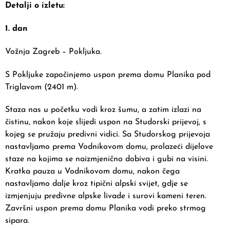
Detalji o izletu:
1. dan
Vožnja Zagreb – Pokljuka.
S Pokljuke započinjemo uspon prema domu Planika pod
Triglavom (2401 m).
Staza nas u početku vodi kroz šumu, a zatim izlazi na
čistinu, nakon koje slijedi uspon na Studorski prijevoj, s
kojeg se pružaju predivni vidici. Sa Studorskog prijevoja
nastavljamo prema Vodnikovom domu, prolazeći dijelove
staze na kojima se naizmjenično dobiva i gubi na visini.
Kratka pauza u Vodnikovom domu, nakon čega
nastavljamo dalje kroz tipični alpski svijet, gdje se
izmjenjuju predivne alpske livade i surovi kameni teren.
Završni uspon prema domu Planika vodi preko strmog
sipara.