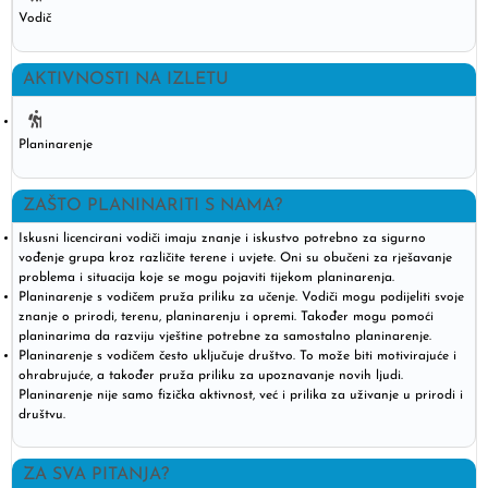
Vodič
AKTIVNOSTI NA IZLETU
Planinarenje
ZAŠTO PLANINARITI S NAMA?
Iskusni licencirani vodiči imaju znanje i iskustvo potrebno za sigurno
vođenje grupa kroz različite terene i uvjete. Oni su obučeni za rješavanje
problema i situacija koje se mogu pojaviti tijekom planinarenja.
Planinarenje s vodičem pruža priliku za učenje. Vodiči mogu podijeliti svoje
znanje o prirodi, terenu, planinarenju i opremi. Također mogu pomoći
planinarima da razviju vještine potrebne za samostalno planinarenje.
Planinarenje s vodičem često uključuje društvo. To može biti motivirajuće i
ohrabrujuće, a također pruža priliku za upoznavanje novih ljudi.
Planinarenje nije samo fizička aktivnost, već i prilika za uživanje u prirodi i
društvu.
ZA SVA PITANJA?