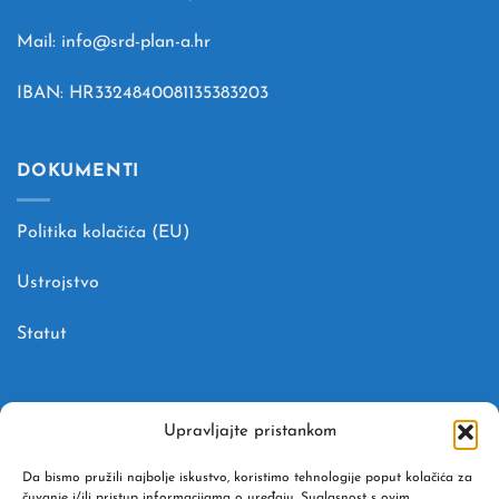
Mail: info@srd-plan-a.hr
IBAN: HR3324840081135383203
DOKUMENTI
Politika kolačića (EU)
Ustrojstvo
Statut
U SURADNJI S AGENCIJOM
Upravljajte pristankom
Adventure Donkey j.d.o.o. turistička agencija
Da bismo pružili najbolje iskustvo, koristimo tehnologije poput kolačića za
čuvanje i/ili pristup informacijama o uređaju. Suglasnost s ovim