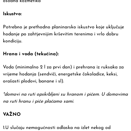
osobna kozmetika
Iskustvo:
Potrebno je prethodno planinarsko iskustvo koje uključuje
hodanje po zahtjevnijim krševitim terenima i vrlo dobru
kondiciju.
Hrana i voda (tekućina):
Voda (minimalno 2 l za prvi dan) i prehrana iz ruksaka za
vrijeme hodanja (sendviči, energetske čokoladice, keksi,
orašasti plodovi, banane i sl).
*domovi na ruti opskrbljeni su hranom i pićem. U domovima
na ruti hranu i piće plaćamo sami.
VAŽNO
1.U slučaju nemogućnosti odlaska na izlet nekog od