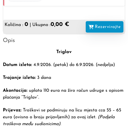
0
0,00 €
Količina :
| Ukupno :
Rezervirajte
Opis
Triglav
Datum izleta:
4.9.2026. (petak) do 6.9.2026. (nedjelja)
Trajanje izleta:
3 dana
Akontacija:
uplata 110 eura na žiro račun udruge s opisom
plaćanja “Triglav”.
Prijevoz:
Troškovi se podmiruju na licu mjesta cca 55 – 65
eura (ovisno o broju prijavljenih) za ovaj izlet.
(
Podjela
troškova među sudionicima).