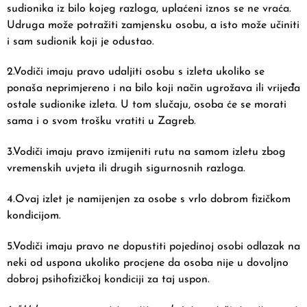
sudionika iz bilo kojeg razloga, uplaćeni iznos se ne vraća.
Udruga može potražiti zamjensku osobu, a isto može učiniti
i sam sudionik koji je odustao.
2.Vodiči imaju pravo udaljiti osobu s izleta ukoliko se
ponaša neprimjereno i na bilo koji način ugrožava ili vrijeđa
ostale sudionike izleta. U tom slučaju, osoba će se morati
sama i o svom trošku vratiti u Zagreb.
3.Vodiči imaju pravo izmijeniti rutu na samom izletu zbog
vremenskih uvjeta ili drugih sigurnosnih razloga.
4.Ovaj izlet je namijenjen za osobe s vrlo dobrom fizičkom
kondicijom.
5.Vodiči imaju pravo ne dopustiti pojedinoj osobi odlazak na
neki od uspona ukoliko procjene da osoba nije u dovoljno
dobroj psihofizičkoj kondiciji za taj uspon.