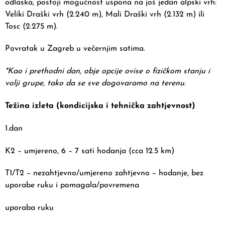
odlaska, postoji mogućnost uspona na još jedan alpski vrh:
Veliki Draški vrh (2.240 m), Mali Draški vrh (2.132 m) ili
Tosc (2.275 m).
Povratak u Zagreb u večernjim satima.
*Kao i prethodni dan, obje opcije ovise o fizičkom stanju i
volji grupe, tako da se sve dogovaramo na terenu.
Težina izleta (kondicijska i tehnička zahtjevnost)
1.dan
K2 – umjereno, 6 – 7 sati hodanja (cca 12.5 km)
T1/T2 – nezahtjevno/umjereno zahtjevno – hodanje, bez
uporabe ruku i pomagala/povremena
uporaba ruku