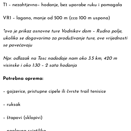
T1 – nezahtjevno– hodanje, bez uporabe ruku i pomagala
VR1 – lagano, manje od 500 m (cca 100 m uspona)
*ovo je prikaz osnovne ture Vodnikov dom – Rudno polje,
ukoliko se dogovorimo za produživanje ture, ove vrijednosti
se povećavaju
Npr. odlazak na Tosc nadodaje nam oko 3.5 km, 420 m
visinske i oko 1:30 – 2 sata hodanja
Potrebna oprema:
– gojzerice, pristupne cipele ili čvrste trail tenisice
– ruksak
– štapovi (sklopivi)
– naglavna svjetiljka