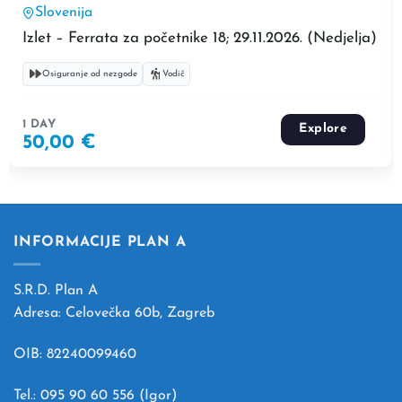
Slovenija
Izlet – Ferrata za početnike 18; 29.11.2026. (Nedjelja)
1 Dan
Osiguranje od nezgode
Vodič
1 DAY
Explore
50,00
€
INFORMACIJE PLAN A
S.R.D. Plan A
Adresa: Celovečka 60b, Zagreb
OIB: 82240099460
Tel.: 095 90 60 556 (Igor)